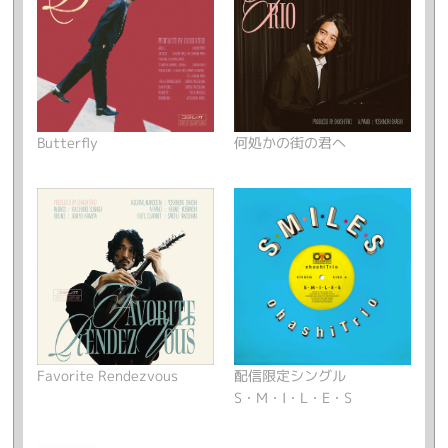
Butterfly
何処かの街の君へ
Favorite Rendezvous
配信限定シングル
S・M・I・L・E・S