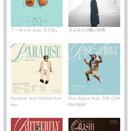
アーモンド feat. りりあ。
さよならの無い世界
Paradise feat.Michael Kan
Rise Above feat. THE CHA
eko
RM PARK