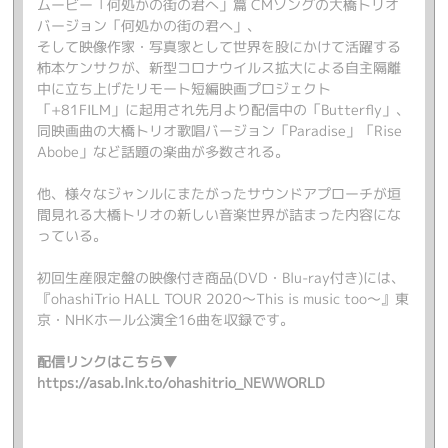
ムービー「何処かの街の君へ」篇 CMソングの大橋トリオ
バージョン「何処かの街の君へ」、
そして映像作家・写真家として世界を股にかけて活躍する
柿本ケンサクが、新型コロナウイルス拡大による自主隔離
中に立ち上げたリモート短編映画プロジェクト
「+81FILM」に起用され先月より配信中の「Butterfly」、
同映画曲の大橋トリオ歌唱バージョン「Paradise」「Rise
Abobe」など話題の楽曲が多数される。
他、様々なジャンルにまたがったサウンドアプローチが垣
間見れる大橋トリオの新しい音楽世界が詰まった内容にな
っている。
初回生産限定盤の映像付き商品(DVD・Blu-ray付き)には、
『ohashiTrio HALL TOUR 2020～This is music too～』東
京・NHKホール公演全16曲を収録です。
配信リンクはこちら▼
https://asab.lnk.to/ohashitrio_NEWWORLD