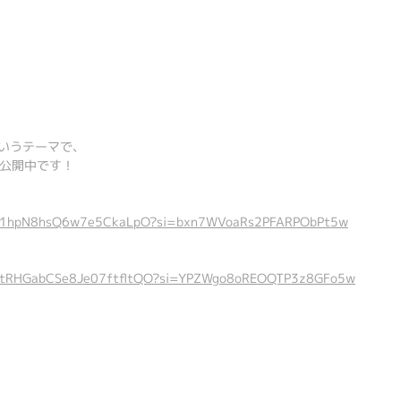
というテーマで、
公開中です！
/0PR1hpN8hsQ6w7e5CkaLpO?si=bxn7WVoaRs2PFARPObPt5w
ist/0tRHGabCSe8Je07ftfltQO?si=YPZWgo8oREOQTP3z8GFo5w