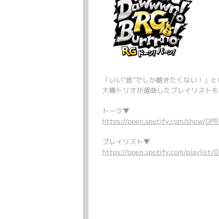
「いい“音”でしか聴きたくない！」
大橋トリオが選曲したプレイリストも
トーク▼
https://open.spotify.com/show
プレイリスト▼
https://open.spotify.com/playl