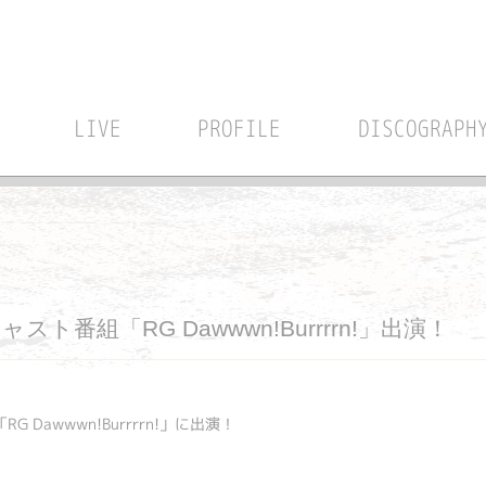
LIVE
PROFILE
DISCOGRAPH
ャスト番組「RG Dawwwn!Burrrrn!」出演！
 Dawwwn!Burrrrn!」に出演！