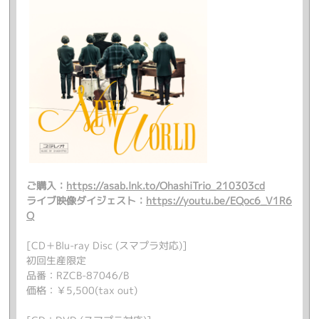
ご購入：
https://asab.lnk.to/OhashiTrio_210303cd
ライブ映像ダイジェスト：
https://youtu.be/EQoc6_V1R6
Q
[CD＋Blu-ray Disc (スマプラ対応)]
初回生産限定
品番：RZCB-87046/B
価格：￥5,500(tax out)