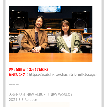
先行配信日：2月17日(水)
配信リンク：
https://asab.lnk.to/ohashitrio_milktosugar
ーーー
大橋トリオ NEW ALBUM「NEW WORLD」
2021.3.3 Release