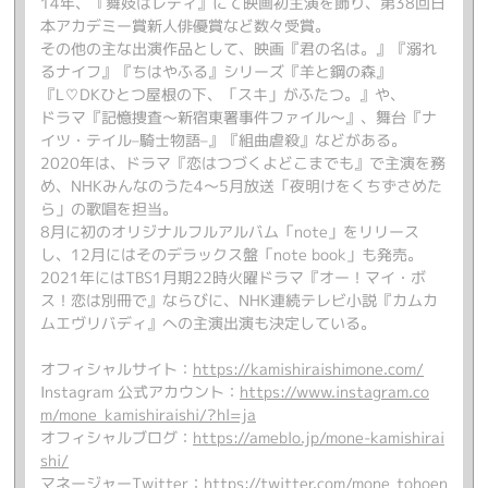
14年、『舞妓はレディ』にて映画初主演を飾り、第38回日
本アカデミー賞新人俳優賞など数々受賞。
その他の主な出演作品として、映画『君の名は。』『溺れ
るナイフ』『ちはやふる』シリーズ『羊と鋼の森』
『L♡DKひとつ屋根の下、「スキ」がふたつ。』や、
ドラマ『記憶捜査～新宿東署事件ファイル～』、舞台『ナ
イツ・テイル–騎士物語–』『組曲虐殺』などがある。
2020年は、ドラマ『恋はつづくよどこまでも』で主演を務
め、NHKみんなのうた4～5月放送「夜明けをくちずさめた
ら」の歌唱を担当。
8月に初のオリジナルフルアルバム「note」をリリース
し、12月にはそのデラックス盤「note book」も発売。
2021年にはTBS1月期22時火曜ドラマ『オー！マイ・ボ
ス！恋は別冊で』ならびに、NHK連続テレビ小説『カムカ
ムエヴリバディ』への主演出演も決定している。
オフィシャルサイト：
https://kamishiraishimone.com/
Instagram 公式アカウント：
https://www.instagram.co
m/mone_kamishiraishi/?hl=ja
オフィシャルブログ：
https://ameblo.jp/mone-kamishirai
shi/
マネージャーTwitter：
https://twitter.com/mone_tohoen