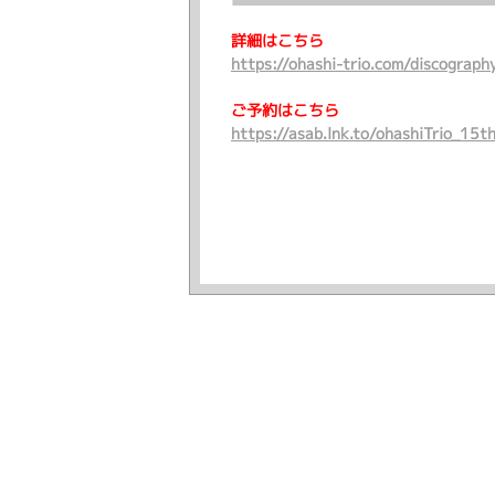
詳細はこちら
https://ohashi-trio.com/discograph
ご予約はこちら
https://asab.lnk.to/ohashiTrio_15t