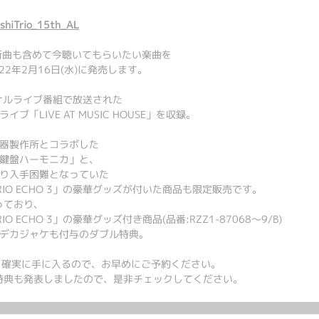
ashiTrio_15th_AL
新曲も含めて今聴いてもらいたい楽曲を
2年2月16日(水)に発売します。
ナルライブ番組で放送された
「LIVE AT MUSIC HOUSE」を収録。
器製作所とコラボした
鍵盤ハーモニカ」と、
り入手困難となっていた
IO ECHO 3」の豪華グッズが付いた商品も限定販売です。
っており、
ECHO 3」の豪華グッズ付き商品(品番:RZZ1-87068～9/B)
デカジャケも付与のダブル特典。
頂くと確実に手に入るので、お早めにご予約ください。
特典も発表しましたので、是非チェックしてください。