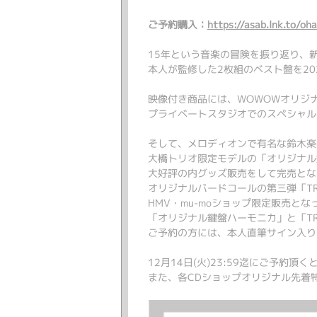
ご予約購入：
https://asab.lnk.to/oh
15年という音楽の冒険を振り返り、
本人が監修した2枚組のベスト盤を202
映像付き商品には、WOWOWオリジ
プライベートスタジオでのスペシャルライブ
そして、メロディオンで有名な鈴木楽
大橋トリオ限定モデルの「オリジナル
大好評の内グッズ販売をして完売とな
オリジナルバードコールの第三弾「TR
HMV・mu-moショップ限定販売とな
「オリジナル鍵盤ハーモニカ」と「TRIO 
ご予約の方には、本人直筆サイン入り
12月14日(火)23:59迄にご予約
また、各CDショップオリジナル先着