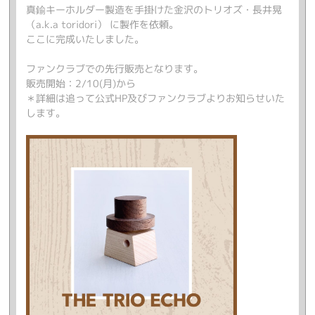
真鍮キーホルダー製造を手掛けた金沢のトリオズ・長井晃
（a.k.a toridori） に製作を依頼。
ここに完成いたしました。
ファンクラブでの先行販売となります。
販売開始：2/10(月)から
＊詳細は追って公式HP及びファンクラブよりお知らせいた
します。