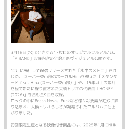
3月18日(水)に発売する17枚目のオリジナルフルアルバム
「A BAND」収録内容の全貌と新ヴィジュアル公開です。
12月に先行して配信リリースされた「水中のメトロ」をは
じめ、 スーパー登山部のボーカルHinaを迎えた「スタンダ
ード feat. Hina (スーパー登山部）」や、15年以上の歳月
を経て新たに録り直された大橋トリオの代表曲「HONEY
(2026)」を含む全9曲を収録。
ロックの中にBossa Nova、Funkなど様々な要素が絶妙に練
り込まれ、大橋トリオらしさが凝縮されたアルバムに仕上
がりました。
初回限定生産となる映像付き商品には、2025年1月にNHK