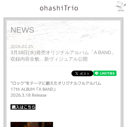
NEWS
2026.02.25
3月18日(水)発売オリジナルアルバム「A BAND」
収録内容全貌、新ヴィジュアル公開
“ロック”をテーマに据えたオリジナルフルアルバム
17th ALBUM「A BAND」
2026.3.18 Release
購入はこちら