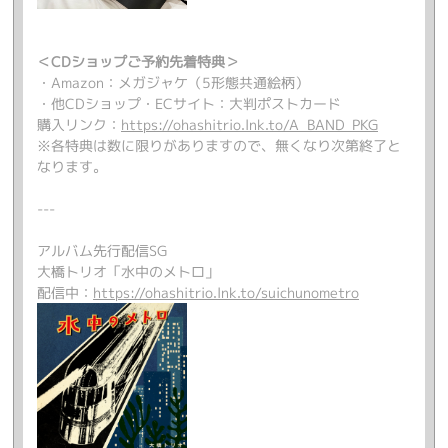
＜CDショップご予約先着特典＞
・Amazon：メガジャケ（5形態共通絵柄）
・他CDショップ・ECサイト：大判ポストカード
購入リンク：
https://ohashitrio.lnk.to/A_BAND_PKG
※各特典は数に限りがありますので、無くなり次第終了と
なります。
---
アルバム先行配信SG
大橋トリオ「水中のメトロ」
配信中：
https://ohashitrio.lnk.to/suichunometro