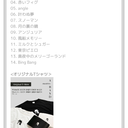
04. 赤いフィグ
05. angle
06. 叶わぬ夢
07. スノーマン
08. 月の裏の鏡
09. アンジュリア
10. 風船メモリー
11. ミルクとシュガー
12. 東京ピエロ
13. 真夜中のメリーゴーランド
14. Bing Bang
<オリジナルTシャツ＞